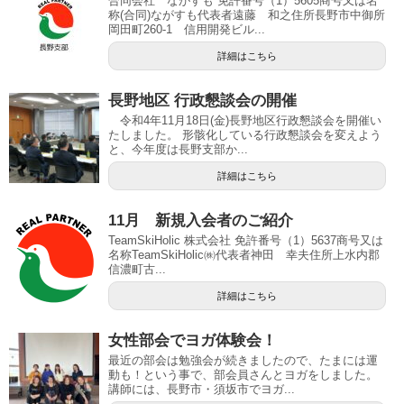
合同会社 ながすも 免許番号（1）5605商号又は名
称(合同)ながすも代表者遠藤 和之住所長野市中御所
岡田町260-1 信用開発ビル...
詳細はこちら
長野地区 行政懇談会の開催
令和4年11月18日(金)長野地区行政懇談会を開催い
たしました。 形骸化している行政懇談会を変えよう
と、今年度は長野支部か...
詳細はこちら
11月 新規入会者のご紹介
TeamSkiHolic 株式会社 免許番号（1）5637商号又は
名称TeamSkiHolic㈱代表者神田 幸夫住所上水内郡
信濃町古...
詳細はこちら
女性部会でヨガ体験会！
最近の部会は勉強会が続きましたので、たまには運
動も！という事で、部会員さんとヨガをしました。
講師には、長野市・須坂市でヨガ...