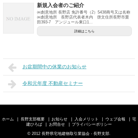
新規入会者のご紹介
㈱創意地所 長野店 免許番号（2）5438商号又は名称
㈱創意地所 長野店代表者木内 啓文住所長野市栗
田393-7 アンジュール東口1...
詳細はこちら
お盆期間中の休業のお知らせ
令和元年度 不動産セミナー
ホーム
長野支部概要
お知らせ
入会メリット
ウェブ会報
宅
建ひろば
お問合せ
プライバシーポリシー
© 2012
長野県宅地建物取引業協会 - 長野支部
.